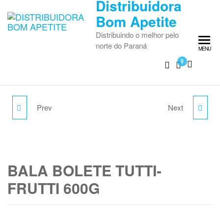
Distribuidora
Skip
Bom Apetite
to
the
Distribuindo o melhor pelo
content
norte do Paraná
MENU
0
Prev
Next
PIR FRUTSY CHOCO
GRANULADO 1,010KG
MAST DP C/ 50X11,2G
CHOCOLATE
BALA BOLETE TUTTI-
FRUTTI 600G